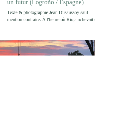
un futur (Logroño / Espagne)
Texte & photographie Jean Dusaussoy sauf
mention contraire. À l'heure où Rioja achevait de
célébrer son centenaire (Logroño/ février 2026)),
on pouvait s'attendre à entendre parler de
tempranillo, de longues crianzas ou des grands
rouges qui ont construit la réputation internationale
de l'appellation. Pourtant, lorsque la conversation
s'engage avec Maria Vargas, directrice technique
de Marqués de Murrieta, ce sont les vins blancs
qui s'imposent d'emblée. Maria Vargas photo DR
elegancedelarevolte
9 juin
4 min de lecture
Casa mARTa / L'Annexe / Tournon-
sur-Rhône (07)
Texte & photos by Jean Dusaussoy sauf mention