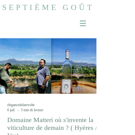
SEPTIÈME GOÛT
elegancedelarevolte
6 juil.
3 min de lecture
Domaine Matteri où s'invente la
viticulture de demain ? ( Hyères /