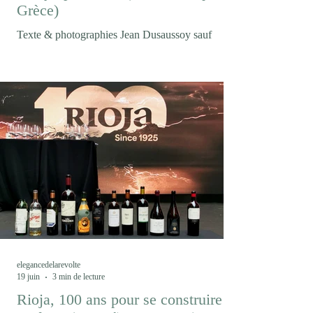
Grèce)
Texte & photographies Jean Dusaussoy sauf
mention contraire Et puis soudain le mont Olympe
où s'accrochent les nuages... Entre mer Égée,
montagnes macédoniennes et cépages
autochtones, Thessalonique est devenue la porte
d'entrée d'une Grèce viticole en pleine renaissance.
Un voyage où le vin raconte autant les paysages
que les hommes et les femmes qui les façonnent.
S'il existe un vin qui résume à lui seul les
malentendus ayant longtemps accompagné le
vignoble grec, c'est bie
elegancedelarevolte
19 juin
3 min de lecture
Rioja, 100 ans pour se construire