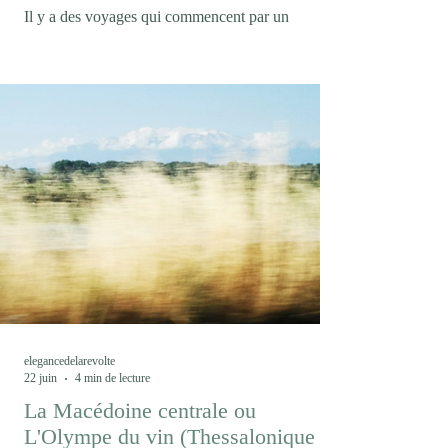
Il y a des voyages qui commencent par un
malentendu. En confondant la marque collective
Trentodoc et l'appellation, Trento DOC, je m'étais
condamné à boire des bulles de chardonnay
pendant trois jours au lieu de découvrir les cépages
autochtones du Trentin, mais ce fut l'occasion de
découvrir une marque encore peu connue dans le
monde des effervescents. Avec un peu plus de 12
millions de bouteilles produites chaque année, le
Trentodoc (1) demeure un acteur confidentiel dans
l
elegancedelarevolte
22 juin
4 min de lecture
La Macédoine centrale ou
L'Olympe du vin (Thessalonique /