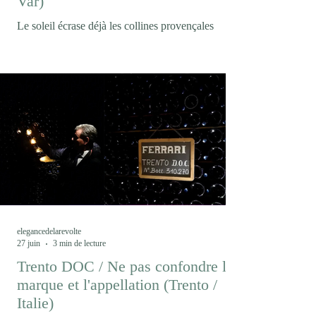
Var)
Le soleil écrase déjà les collines provençales
lorsque nous arrivons au Domaine Matteri. La
vigne semble immobile sous la chaleur. Pourtant,
c'est précisément ici, dans ce paysage où le
changement climatique est devenu une réalité
quotidienne, qu'un projet singulier prend forme.
Peut-on encore produire du vin comme hier dans
un climat qui n’est déjà plus celui d’hier ? En
Provence, le Domaine Matteri fait le pari que la
réponse ne viendra pas seulement d’une
innovation techni
elegancedelarevolte
27 juin
3 min de lecture
Trento DOC / Ne pas confondre la
marque et l'appellation (Trento /
Italie)