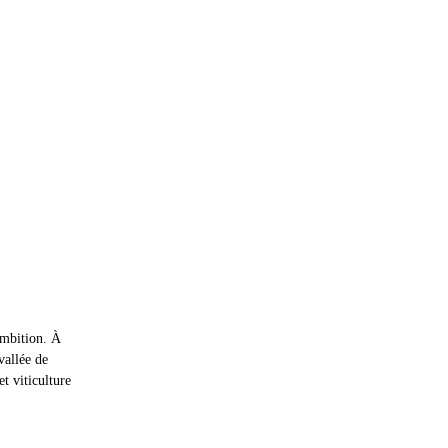
ambition. À 
vallée de 
t viticulture 