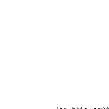
Pendant le festival, ses salons ornés d