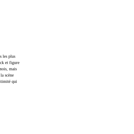
 les plus 
ck et figure 
nois, mais 
la scène 
itimité qui 