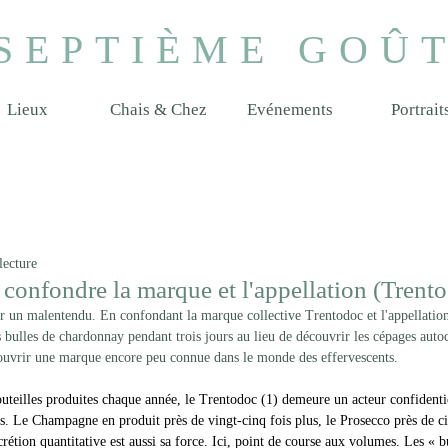
SEPTIÈME GOÛ
Lieux
Chais & Chez
Evénements
Portrait
lecture
onfondre la marque et l'appellation (Trento /
r un malentendu. En confondant la marque collective Trentodoc et l'appellation
bulles de chardonnay pendant trois jours au lieu de découvrir les cépages auto
couvrir une marque encore peu connue dans le monde des effervescents.
uteilles produites chaque année, le Trentodoc (1) demeure un acteur confidentie
s. Le Champagne en produit près de vingt-cinq fois plus, le Prosecco près de ci
crétion quantitative est aussi sa force. Ici, point de course aux volumes. Les « b