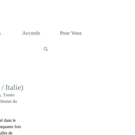
T
s
Accords
Pour Vous
 Italie)
, Trento 
chtones du 
l dans le 
nquante fois 
ulles de 