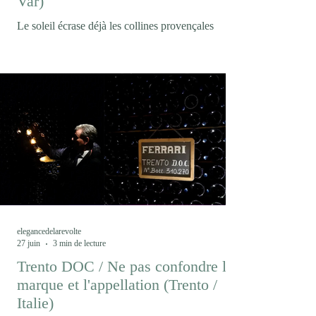
Var)
Le soleil écrase déjà les collines provençales
lorsque nous arrivons au Domaine Matteri. La
vigne semble immobile sous la chaleur. Pourtant,
c'est précisément ici, dans ce paysage où le
changement climatique est devenu une réalité
quotidienne, qu'un projet singulier prend forme.
Peut-on encore produire du vin comme hier dans
un climat qui n’est déjà plus celui d’hier ? En
Provence, le Domaine Matteri fait le pari que la
réponse ne viendra pas seulement d’une
innovation techni
elegancedelarevolte
27 juin
3 min de lecture
Trento DOC / Ne pas confondre la
marque et l'appellation (Trento /
Italie)