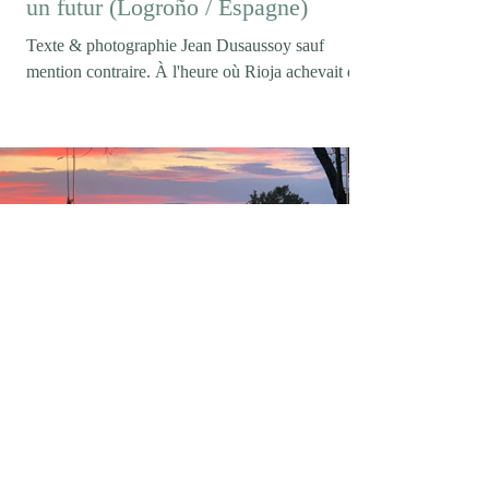
un futur (Logroño / Espagne)
Texte & photographie Jean Dusaussoy sauf
mention contraire. À l'heure où Rioja achevait de
célébrer son centenaire (Logroño/ février 2026)),
on pouvait s'attendre à entendre parler de
tempranillo, de longues crianzas ou des grands
rouges qui ont construit la réputation internationale
de l'appellation. Pourtant, lorsque la conversation
s'engage avec Maria Vargas, directrice technique
de Marqués de Murrieta, ce sont les vins blancs
qui s'imposent d'emblée. Maria Vargas photo DR
elegancedelarevolte
9 juin
4 min de lecture
Casa mARTa / L'Annexe / Tournon-
sur-Rhône (07)
Texte & photos by Jean Dusaussoy sauf mention