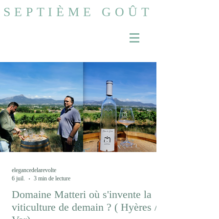
SEPTIÈME GOÛT
elegancedelarevolte
6 juil.
3 min de lecture
Domaine Matteri où s'invente la
viticulture de demain ? ( Hyères /