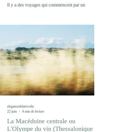
Il y a des voyages qui commencent par un
malentendu. En confondant la marque collective
Trentodoc et l'appellation, Trento DOC, je m'étais
condamné à boire des bulles de chardonnay
pendant trois jours au lieu de découvrir les cépages
autochtones du Trentin, mais ce fut l'occasion de
découvrir une marque encore peu connue dans le
monde des effervescents. Avec un peu plus de 12
millions de bouteilles produites chaque année, le
Trentodoc (1) demeure un acteur confidentiel dans
l
elegancedelarevolte
22 juin
4 min de lecture
La Macédoine centrale ou
L'Olympe du vin (Thessalonique /