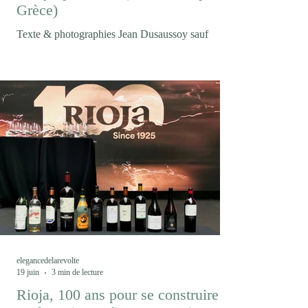
Grèce)
Texte & photographies Jean Dusaussoy sauf
mention contraire Et puis soudain le mont Olympe
où s'accrochent les nuages... Entre mer Égée,
montagnes macédoniennes et cépages
autochtones, Thessalonique est devenue la porte
d'entrée d'une Grèce viticole en pleine renaissance.
Un voyage où le vin raconte autant les paysages
que les hommes et les femmes qui les façonnent.
S'il existe un vin qui résume à lui seul les
malentendus ayant longtemps accompagné le
vignoble grec, c'est bie
elegancedelarevolte
19 juin
3 min de lecture
Rioja, 100 ans pour se construire