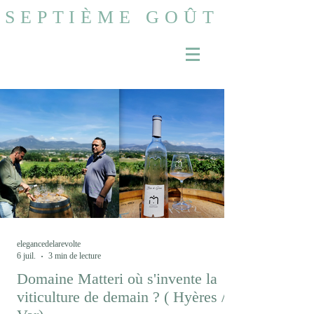
SEPTIÈME GOÛT
elegancedelarevolte
6 juil.
3 min de lecture
Domaine Matteri où s'invente la
viticulture de demain ? ( Hyères /