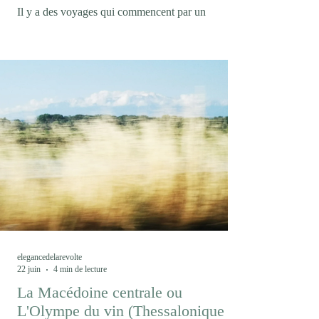
Il y a des voyages qui commencent par un
malentendu. En confondant la marque collective
Trentodoc et l'appellation, Trento DOC, je m'étais
condamné à boire des bulles de chardonnay
pendant trois jours au lieu de découvrir les cépages
autochtones du Trentin, mais ce fut l'occasion de
découvrir une marque encore peu connue dans le
monde des effervescents. Avec un peu plus de 12
millions de bouteilles produites chaque année, le
Trentodoc (1) demeure un acteur confidentiel dans
l
elegancedelarevolte
22 juin
4 min de lecture
La Macédoine centrale ou
L'Olympe du vin (Thessalonique /