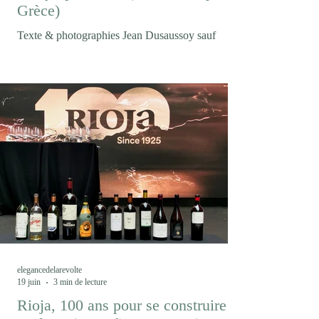
Grèce)
Texte & photographies Jean Dusaussoy sauf
mention contraire Et puis soudain le mont Olympe
où s'accrochent les nuages... Entre mer Égée,
montagnes macédoniennes et cépages
autochtones, Thessalonique est devenue la porte
d'entrée d'une Grèce viticole en pleine renaissance.
Un voyage où le vin raconte autant les paysages
que les hommes et les femmes qui les façonnent.
S'il existe un vin qui résume à lui seul les
malentendus ayant longtemps accompagné le
vignoble grec, c'est bie
elegancedelarevolte
19 juin
3 min de lecture
Rioja, 100 ans pour se construire