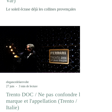
Var)
Le soleil écrase déjà les collines provençales
lorsque nous arrivons au Domaine Matteri. La
vigne semble immobile sous la chaleur. Pourtant,
c'est précisément ici, dans ce paysage où le
changement climatique est devenu une réalité
quotidienne, qu'un projet singulier prend forme.
Peut-on encore produire du vin comme hier dans
un climat qui n’est déjà plus celui d’hier ? En
Provence, le Domaine Matteri fait le pari que la
réponse ne viendra pas seulement d’une
innovation techni
elegancedelarevolte
27 juin
3 min de lecture
Trento DOC / Ne pas confondre la
marque et l'appellation (Trento /
Italie)