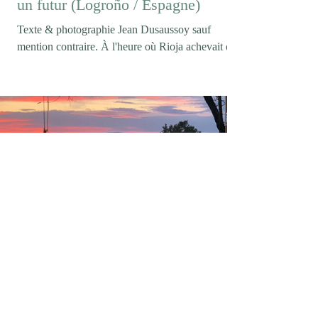
un futur (Logroño / Espagne)
Texte & photographie Jean Dusaussoy sauf
mention contraire. À l'heure où Rioja achevait de
célébrer son centenaire (Logroño/ février 2026)),
on pouvait s'attendre à entendre parler de
tempranillo, de longues crianzas ou des grands
rouges qui ont construit la réputation internationale
de l'appellation. Pourtant, lorsque la conversation
s'engage avec Maria Vargas, directrice technique
de Marqués de Murrieta, ce sont les vins blancs
qui s'imposent d'emblée. Maria Vargas photo DR
elegancedelarevolte
9 juin
4 min de lecture
Casa mARTa / L'Annexe / Tournon-
sur-Rhône (07)
Texte & photos by Jean Dusaussoy sauf mention