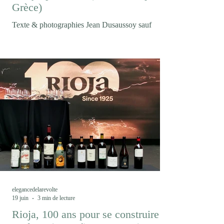
Grèce)
Texte & photographies Jean Dusaussoy sauf
mention contraire Et puis soudain le mont Olympe
où s'accrochent les nuages... Entre mer Égée,
montagnes macédoniennes et cépages
autochtones, Thessalonique est devenue la porte
d'entrée d'une Grèce viticole en pleine renaissance.
Un voyage où le vin raconte autant les paysages
que les hommes et les femmes qui les façonnent.
S'il existe un vin qui résume à lui seul les
malentendus ayant longtemps accompagné le
vignoble grec, c'est bie
elegancedelarevolte
19 juin
3 min de lecture
Rioja, 100 ans pour se construire