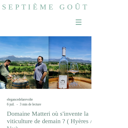
SEPTIÈME GOÛT
elegancedelarevolte
6 juil.
3 min de lecture
Domaine Matteri où s'invente la
viticulture de demain ? ( Hyères /