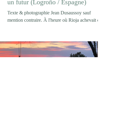
un futur (Logroño / Espagne)
Texte & photographie Jean Dusaussoy sauf
mention contraire. À l'heure où Rioja achevait de
célébrer son centenaire (Logroño/ février 2026)),
on pouvait s'attendre à entendre parler de
tempranillo, de longues crianzas ou des grands
rouges qui ont construit la réputation internationale
de l'appellation. Pourtant, lorsque la conversation
s'engage avec Maria Vargas, directrice technique
de Marqués de Murrieta, ce sont les vins blancs
qui s'imposent d'emblée. Maria Vargas photo DR
elegancedelarevolte
9 juin
4 min de lecture
Casa mARTa / L'Annexe / Tournon-
sur-Rhône (07)
Texte & photos by Jean Dusaussoy sauf mention