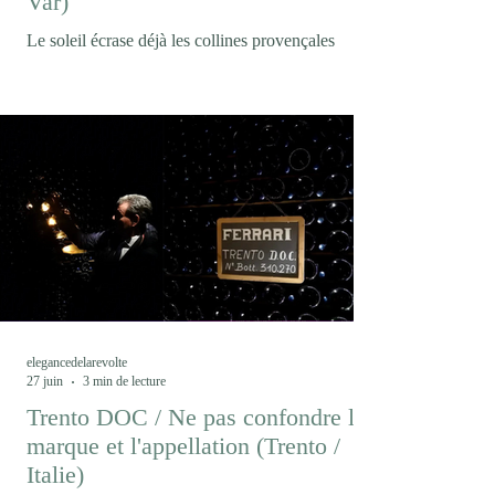
Var)
Le soleil écrase déjà les collines provençales
lorsque nous arrivons au Domaine Matteri. La
vigne semble immobile sous la chaleur. Pourtant,
c'est précisément ici, dans ce paysage où le
changement climatique est devenu une réalité
quotidienne, qu'un projet singulier prend forme.
Peut-on encore produire du vin comme hier dans
un climat qui n’est déjà plus celui d’hier ? En
Provence, le Domaine Matteri fait le pari que la
réponse ne viendra pas seulement d’une
innovation techni
elegancedelarevolte
27 juin
3 min de lecture
Trento DOC / Ne pas confondre la
marque et l'appellation (Trento /
Italie)