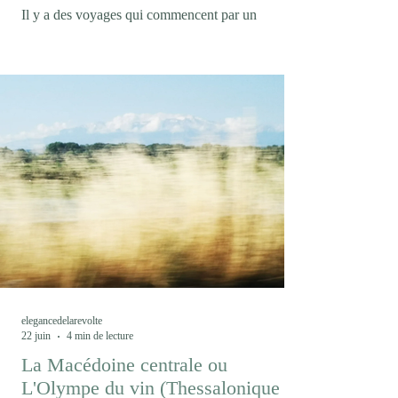
Il y a des voyages qui commencent par un
malentendu. En confondant la marque collective
Trentodoc et l'appellation, Trento DOC, je m'étais
condamné à boire des bulles de chardonnay
pendant trois jours au lieu de découvrir les cépages
autochtones du Trentin, mais ce fut l'occasion de
découvrir une marque encore peu connue dans le
monde des effervescents. Avec un peu plus de 12
millions de bouteilles produites chaque année, le
Trentodoc (1) demeure un acteur confidentiel dans
l
elegancedelarevolte
22 juin
4 min de lecture
La Macédoine centrale ou
L'Olympe du vin (Thessalonique /