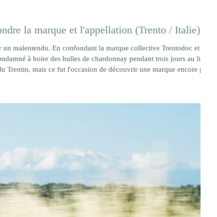
re la marque et l'appellation (Trento / Italie)
 un malentendu. En confondant la marque collective Trentodoc et
condamné à boire des bulles de chardonnay pendant trois jours au lieu
du Trentin, mais ce fut l'occasion de découvrir une marque encore peu
s. Avec un peu plus de 12 millions de bouteilles produites chaque
eur confidentiel dans l