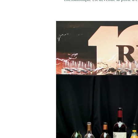
raconte autant les paysages que les ho
lui seul les malentendus ayant longtem