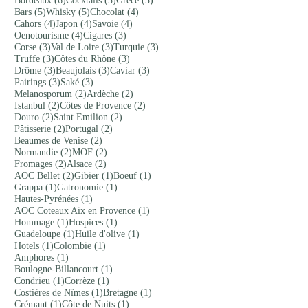
Bordeaux
(6)
Cocktails
(5)
Grèce
(5)
5 posts
5 posts
4 posts
Bars
(5)
Whisky
(5)
Chocolat
(4)
4 posts
4 posts
4 posts
Cahors
(4)
Japon
(4)
Savoie
(4)
4 posts
3 posts
Oenotourisme
(4)
Cigares
(3)
3 posts
3 posts
3 posts
Corse
(3)
Val de Loire
(3)
Turquie
(3)
3 posts
3 posts
Truffe
(3)
Côtes du Rhône
(3)
3 posts
3 posts
3 posts
Drôme
(3)
Beaujolais
(3)
Caviar
(3)
3 posts
3 posts
Pairings
(3)
Saké
(3)
2 posts
2 posts
Melanosporum
(2)
Ardèche
(2)
2 posts
2 posts
Istanbul
(2)
Côtes de Provence
(2)
2 posts
2 posts
Douro
(2)
Saint Emilion
(2)
2 posts
2 posts
Pâtisserie
(2)
Portugal
(2)
2 posts
Beaumes de Venise
(2)
2 posts
2 posts
Normandie
(2)
MOF
(2)
2 posts
2 posts
Fromages
(2)
Alsace
(2)
2 posts
1 post
1 post
AOC Bellet
(2)
Gibier
(1)
Boeuf
(1)
1 post
1 post
Grappa
(1)
Gatronomie
(1)
1 post
Hautes-Pyrénées
(1)
1 post
AOC Coteaux Aix en Provence
(1)
1 post
1 post
Hommage
(1)
Hospices
(1)
1 post
1 post
Guadeloupe
(1)
Huile d'olive
(1)
1 post
1 post
Hotels
(1)
Colombie
(1)
1 post
Amphores
(1)
1 post
Boulogne-Billancourt
(1)
1 post
1 post
Condrieu
(1)
Corrèze
(1)
1 post
1 post
Costières de Nîmes
(1)
Bretagne
(1)
1 post
1 post
Crémant
(1)
Côte de Nuits
(1)