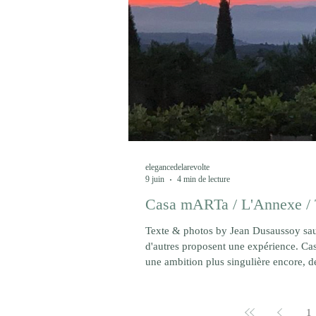
elegancedelarevolte
9 juin
4 min de lecture
Casa mARTa / L'Annexe / 
Texte & photos by Jean Dusaussoy sauf mention contraire Photo DR I
d'autres proposent une expérience. C
une ambition plus singulière encore, d
Criscuolo. Elle résume à elle seule l'es
Celle qu'aujourd'hui le voyageur ne c
1