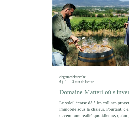
elegancedelarevolte
6 juil.
3 min de lecture
Domaine Matteri où s'invent
Le soleil écrase déjà les collines pro
immobile sous la chaleur. Pourtant, c'
devenu une réalité quotidienne, qu'un
hier dans un climat qui n’est déjà plus
réponse ne viendra pas seulement d’un