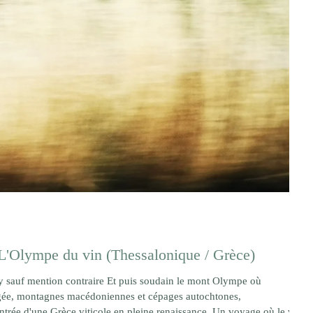
L'Olympe du vin (Thessalonique / Grèce)
 sauf mention contraire Et puis soudain le mont Olympe où
Égée, montagnes macédoniennes et cépages autochtones,
ntrée d'une Grèce viticole en pleine renaissance. Un voyage où le vin