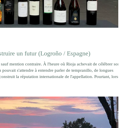
struire un futur (Logroño / Espagne)
auf mention contraire. À l'heure où Rioja achevait de célébrer son
 pouvait s'attendre à entendre parler de tempranillo, de longues
onstruit la réputation internationale de l'appellation. Pourtant, lorsque
rgas, directrice technique de Marqués de Murrieta, ce sont les vins
a Vargas photo DR