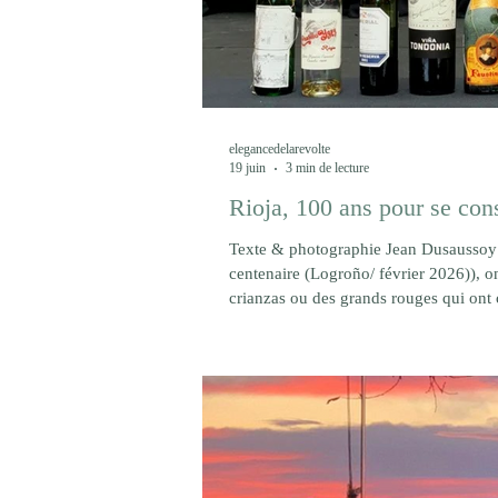
elegancedelarevolte
19 juin
3 min de lecture
Rioja, 100 ans pour se con
Texte & photographie Jean Dusaussoy s
centenaire (Logroño/ février 2026)), on
crianzas ou des grands rouges qui ont c
la conversation s'engage avec Maria Va
blancs qui s'imposent d'emblée. Mari