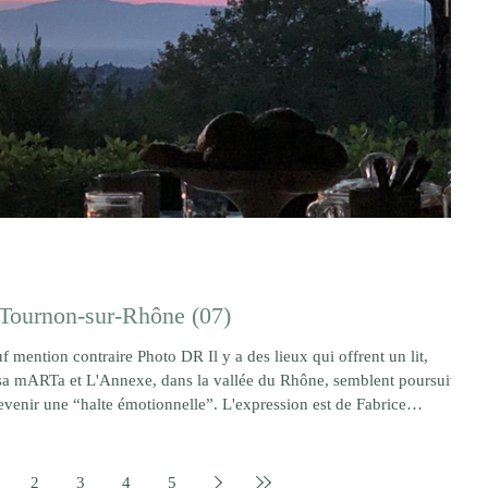
Tournon-sur-Rhône (07)
l y a des lieux qui offrent un lit,
asa mARTa et L'Annexe, dans la vallée du Rhône, semblent poursuivre
evenir une “halte émotionnelle”. L'expression est de Fabrice
prit d'un projet né moins d'une stratégie touristique que d'une intuition.
herche plus seulement
2
3
4
5