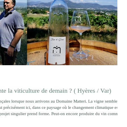
e la viticulture de demain ? ( Hyères / Var)
vençales lorsque nous arrivons au Domaine Matteri. La vigne semble
est précisément ici, dans ce paysage où le changement climatique est
 projet singulier prend forme. Peut-on encore produire du vin comme
 celui d’hier ? En Provence, le Domaine Matteri fait le pari que la
e innovation techni