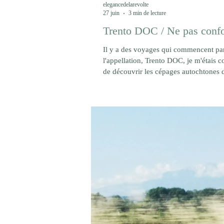
elegancedelarevolte
27 juin
3 min de lecture
Trento DOC / Ne pas confond
Il y a des voyages qui commencent par
l'appellation, Trento DOC, je m'étais 
de découvrir les cépages autochtones 
connue dans le monde des effervescent
année, le Trentodoc (1) demeure un act