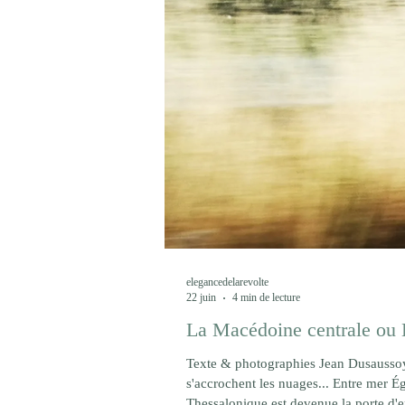
elegancedelarevolte
22 juin
4 min de lecture
La Macédoine centrale ou 
Texte & photographies Jean Dusaussoy
s'accrochent les nuages... Entre mer 
Thessalonique est devenue la porte d'e