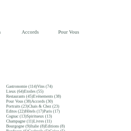
T
s
Accords
Pour Vous
114 posts
74 posts
Gastronomie
(114)
Vins
(74)
64 posts
55 posts
Lieux
(64)
Etoiles
(55)
45 posts
38 posts
Restaurants
(45)
Evénements
(38)
38 posts
30 posts
Pour Vous
(38)
Accords
(30)
23 posts
23 posts
Portraits
(23)
Chais & Chez
(23)
22 posts
17 posts
17 posts
Editos
(22)
Hôtels
(17)
Paris
(17)
13 posts
13 posts
Cognac
(13)
Spiritueux
(13)
11 posts
11 posts
Champagne
(11)
Livres
(11)
9 posts
8 posts
8 posts
Bourgogne
(9)
Italie
(8)
Editions
(8)
6 posts
5 posts
5 posts