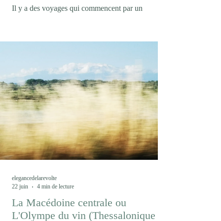
Il y a des voyages qui commencent par un
malentendu. En confondant la marque collective
Trentodoc et l'appellation, Trento DOC, je m'étais
condamné à boire des bulles de chardonnay
pendant trois jours au lieu de découvrir les cépages
autochtones du Trentin, mais ce fut l'occasion de
découvrir une marque encore peu connue dans le
monde des effervescents. Avec un peu plus de 12
millions de bouteilles produites chaque année, le
Trentodoc (1) demeure un acteur confidentiel dans
l
elegancedelarevolte
22 juin
4 min de lecture
La Macédoine centrale ou
L'Olympe du vin (Thessalonique /