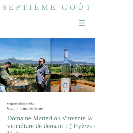
SEPTIÈME GOÛT
elegancedelarevolte
6 juil.
3 min de lecture
Domaine Matteri où s'invente la
viticulture de demain ? ( Hyères /