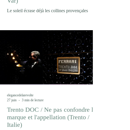
Var)
Le soleil écrase déjà les collines provençales
lorsque nous arrivons au Domaine Matteri. La
vigne semble immobile sous la chaleur. Pourtant,
c'est précisément ici, dans ce paysage où le
changement climatique est devenu une réalité
quotidienne, qu'un projet singulier prend forme.
Peut-on encore produire du vin comme hier dans
un climat qui n’est déjà plus celui d’hier ? En
Provence, le Domaine Matteri fait le pari que la
réponse ne viendra pas seulement d’une
innovation techni
elegancedelarevolte
27 juin
3 min de lecture
Trento DOC / Ne pas confondre la
marque et l'appellation (Trento /
Italie)