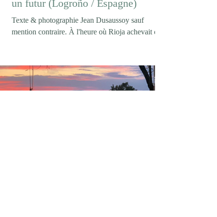
un futur (Logroño / Espagne)
Texte & photographie Jean Dusaussoy sauf
mention contraire. À l'heure où Rioja achevait de
célébrer son centenaire (Logroño/ février 2026)),
on pouvait s'attendre à entendre parler de
tempranillo, de longues crianzas ou des grands
rouges qui ont construit la réputation internationale
de l'appellation. Pourtant, lorsque la conversation
s'engage avec Maria Vargas, directrice technique
de Marqués de Murrieta, ce sont les vins blancs
qui s'imposent d'emblée. Maria Vargas photo DR
elegancedelarevolte
9 juin
4 min de lecture
Casa mARTa / L'Annexe / Tournon-
sur-Rhône (07)
Texte & photos by Jean Dusaussoy sauf mention