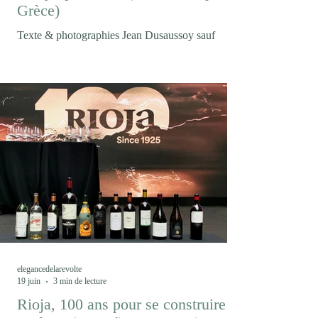
Grèce)
Texte & photographies Jean Dusaussoy sauf
mention contraire Et puis soudain le mont Olympe
où s'accrochent les nuages... Entre mer Égée,
montagnes macédoniennes et cépages
autochtones, Thessalonique est devenue la porte
d'entrée d'une Grèce viticole en pleine renaissance.
Un voyage où le vin raconte autant les paysages
que les hommes et les femmes qui les façonnent.
S'il existe un vin qui résume à lui seul les
malentendus ayant longtemps accompagné le
vignoble grec, c'est bie
elegancedelarevolte
19 juin
3 min de lecture
Rioja, 100 ans pour se construire