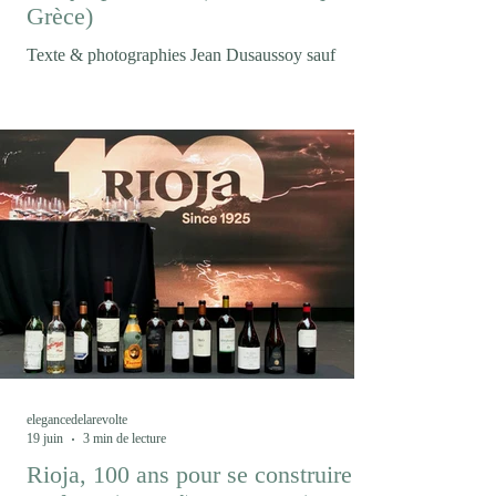
Grèce)
Texte & photographies Jean Dusaussoy sauf
mention contraire Et puis soudain le mont Olympe
où s'accrochent les nuages... Entre mer Égée,
montagnes macédoniennes et cépages
autochtones, Thessalonique est devenue la porte
d'entrée d'une Grèce viticole en pleine renaissance.
Un voyage où le vin raconte autant les paysages
que les hommes et les femmes qui les façonnent.
S'il existe un vin qui résume à lui seul les
malentendus ayant longtemps accompagné le
vignoble grec, c'est bie
elegancedelarevolte
19 juin
3 min de lecture
Rioja, 100 ans pour se construire