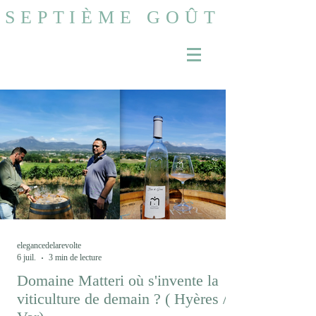
SEPTIÈME GOÛT
elegancedelarevolte
6 juil.
3 min de lecture
Domaine Matteri où s'invente la
viticulture de demain ? ( Hyères /