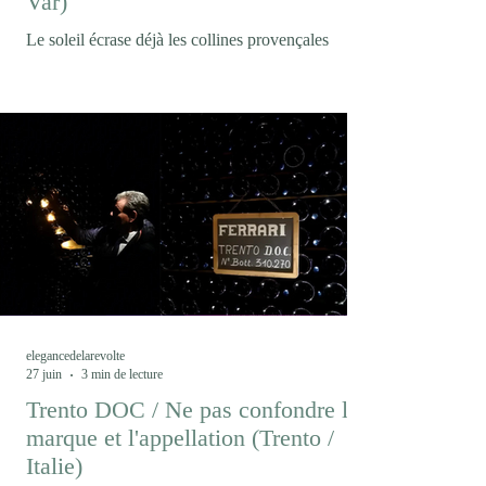
Var)
Le soleil écrase déjà les collines provençales
lorsque nous arrivons au Domaine Matteri. La
vigne semble immobile sous la chaleur. Pourtant,
c'est précisément ici, dans ce paysage où le
changement climatique est devenu une réalité
quotidienne, qu'un projet singulier prend forme.
Peut-on encore produire du vin comme hier dans
un climat qui n’est déjà plus celui d’hier ? En
Provence, le Domaine Matteri fait le pari que la
réponse ne viendra pas seulement d’une
innovation techni
elegancedelarevolte
27 juin
3 min de lecture
Trento DOC / Ne pas confondre la
marque et l'appellation (Trento /
Italie)