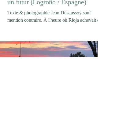
un futur (Logroño / Espagne)
Texte & photographie Jean Dusaussoy sauf
mention contraire. À l'heure où Rioja achevait de
célébrer son centenaire (Logroño/ février 2026)),
on pouvait s'attendre à entendre parler de
tempranillo, de longues crianzas ou des grands
rouges qui ont construit la réputation internationale
de l'appellation. Pourtant, lorsque la conversation
s'engage avec Maria Vargas, directrice technique
de Marqués de Murrieta, ce sont les vins blancs
qui s'imposent d'emblée. Maria Vargas photo DR
elegancedelarevolte
9 juin
4 min de lecture
Casa mARTa / L'Annexe / Tournon-
sur-Rhône (07)
Texte & photos by Jean Dusaussoy sauf mention