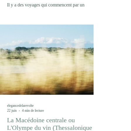
Il y a des voyages qui commencent par un
malentendu. En confondant la marque collective
Trentodoc et l'appellation, Trento DOC, je m'étais
condamné à boire des bulles de chardonnay
pendant trois jours au lieu de découvrir les cépages
autochtones du Trentin, mais ce fut l'occasion de
découvrir une marque encore peu connue dans le
monde des effervescents. Avec un peu plus de 12
millions de bouteilles produites chaque année, le
Trentodoc (1) demeure un acteur confidentiel dans
l
elegancedelarevolte
22 juin
4 min de lecture
La Macédoine centrale ou
L'Olympe du vin (Thessalonique /