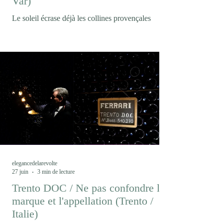
Var)
Le soleil écrase déjà les collines provençales
lorsque nous arrivons au Domaine Matteri. La
vigne semble immobile sous la chaleur. Pourtant,
c'est précisément ici, dans ce paysage où le
changement climatique est devenu une réalité
quotidienne, qu'un projet singulier prend forme.
Peut-on encore produire du vin comme hier dans
un climat qui n’est déjà plus celui d’hier ? En
Provence, le Domaine Matteri fait le pari que la
réponse ne viendra pas seulement d’une
innovation techni
elegancedelarevolte
27 juin
3 min de lecture
Trento DOC / Ne pas confondre la
marque et l'appellation (Trento /
Italie)