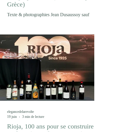
Grèce)
Texte & photographies Jean Dusaussoy sauf
mention contraire Et puis soudain le mont Olympe
où s'accrochent les nuages... Entre mer Égée,
montagnes macédoniennes et cépages
autochtones, Thessalonique est devenue la porte
d'entrée d'une Grèce viticole en pleine renaissance.
Un voyage où le vin raconte autant les paysages
que les hommes et les femmes qui les façonnent.
S'il existe un vin qui résume à lui seul les
malentendus ayant longtemps accompagné le
vignoble grec, c'est bie
elegancedelarevolte
19 juin
3 min de lecture
Rioja, 100 ans pour se construire