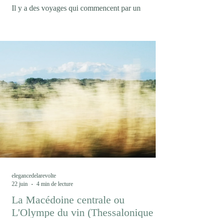
Il y a des voyages qui commencent par un
malentendu. En confondant la marque collective
Trentodoc et l'appellation, Trento DOC, je m'étais
condamné à boire des bulles de chardonnay
pendant trois jours au lieu de découvrir les cépages
autochtones du Trentin, mais ce fut l'occasion de
découvrir une marque encore peu connue dans le
monde des effervescents. Avec un peu plus de 12
millions de bouteilles produites chaque année, le
Trentodoc (1) demeure un acteur confidentiel dans
l
elegancedelarevolte
22 juin
4 min de lecture
La Macédoine centrale ou
L'Olympe du vin (Thessalonique /