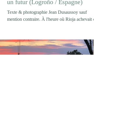
un futur (Logroño / Espagne)
Texte & photographie Jean Dusaussoy sauf
mention contraire. À l'heure où Rioja achevait de
célébrer son centenaire (Logroño/ février 2026)),
on pouvait s'attendre à entendre parler de
tempranillo, de longues crianzas ou des grands
rouges qui ont construit la réputation internationale
de l'appellation. Pourtant, lorsque la conversation
s'engage avec Maria Vargas, directrice technique
de Marqués de Murrieta, ce sont les vins blancs
qui s'imposent d'emblée. Maria Vargas photo DR
elegancedelarevolte
9 juin
4 min de lecture
Casa mARTa / L'Annexe / Tournon-
sur-Rhône (07)
Texte & photos by Jean Dusaussoy sauf mention