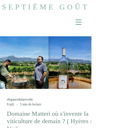
SEPTIÈME GOÛT
elegancedelarevolte
6 juil.
3 min de lecture
Domaine Matteri où s'invente la
viticulture de demain ? ( Hyères /