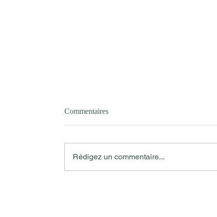
Commentaires
Rédigez un commentaire...
Domaine Matteri où s'invente la
viticulture de demain ? ( Hyères
/ Var)