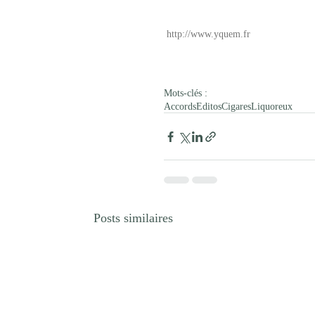
http://www.yquem.fr
Mots-clés :
Accords
Editos
Cigares
Liquoreux
Posts similaires