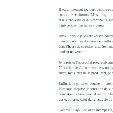
Il est un moment toujours pénible pour
sous toute ses formes. Mais lorsqu’on
si le sucre résiduel du vin venait glac
triglycérides rien qu’en y pensant.
Aussi, lorsque je vis arriver ces bou
d'un bon nombre d’années de vieillisse
était l’heure de se retirer discrètemen
tendant un verre.
Je le pris et l’approchai progressive
70°) afin que l’alcool ne vous saute p
sucre, mais, rien ne se produisant, je
Enfin, je le portai en bouche, m’atten
là encore, surprise, la sensation de su
combat entre sauvignon et sémillon bot
des équilibres, celui du funambule qu’
Comme un ajout de sucre intempestif, 