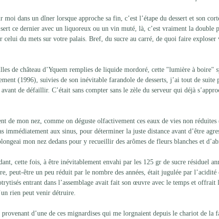
 moi dans un dîner lorsque approche sa fin, c’est l’étape du dessert et son cort
 sert ce dernier avec un liquoreux ou un vin muté, là, c’est vraiment la double
er celui du mets sur votre palais. Bref, du sucre au carré, de quoi faire exploser 
teilles de château d’Yquem remplies de liquide mordoré, cette "lumière à boire"
ment (1996), suivies de son inévitable farandole de desserts, j’ai tout de suite 
t avant de défaillir. C’était sans compter sans le zèle du serveur qui déjà s’appr
ment de mon nez, comme on déguste olfactivement ces eaux de vies non réduites 
as immédiatement aux sinus, pour déterminer la juste distance avant d’être agres
 plongeai mon nez dedans pour y recueillir des arômes de fleurs blanches et d’abr
dant, cette fois, à être inévitablement envahi par les 125 gr de sucre résiduel an
cre, peut-être un peu réduit par le nombre des années, était jugulée par l’acidité
rytisés entrant dans l’assemblage avait fait son œuvre avec le temps et offrait 
un rien peut venir détruire.
provenant d’une de ces mignardises qui me lorgnaient depuis le chariot de la f