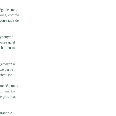
ège de sucre 
 peine, comme 
votre taux de 
 synonyme 
pensé qu’il 
ochait en me 
(environ à 
sé par le 
icot sec.
noncés, mais, 
 du vin. Le 
le plus beau 
arandole. 