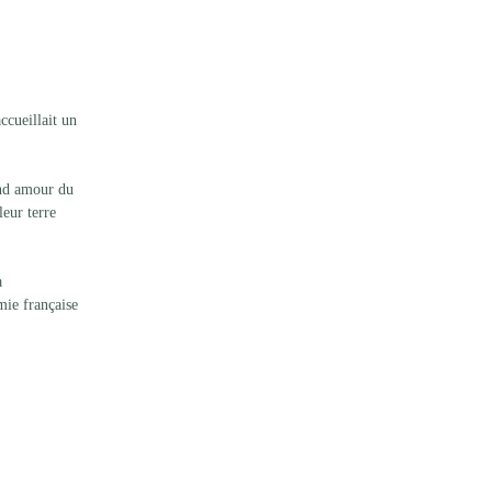
ccueillait un 
and amour du 
leur terre 
à 
mie française 