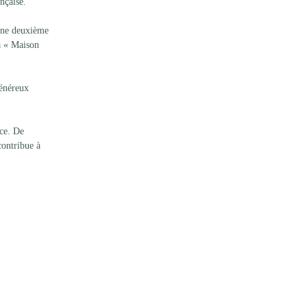
nçaise.
une deuxième 
a « Maison 
énéreux 
ce. De 
ontribue à 