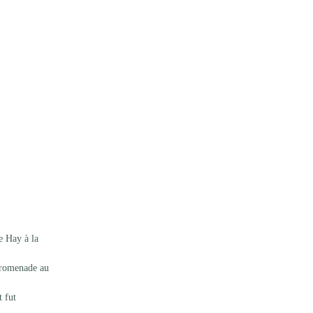
e Hay à la 
promenade au 
 fut 