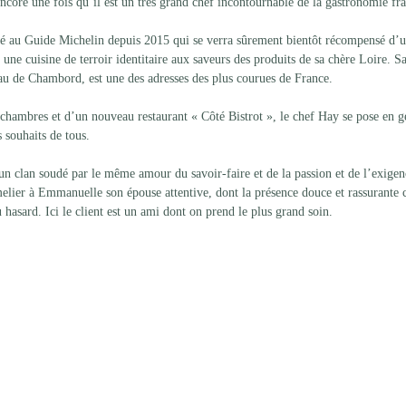
ncore une fois qu’il est un très grand chef incontournable de la gastronomie fra
ilé au Guide Michelin depuis 2015 qui se verra sûrement bientôt récompensé d’
 une cuisine de terroir identitaire aux saveurs des produits de sa chère Loire. S
eau de Chambord, est une des adresses des plus courues de France.
chambres et d’un nouveau restaurant « Côté Bistrot », le chef Hay se pose en g
s souhaits de tous.
n clan soudé par le même amour du savoir-faire et de la passion et de l’exigen
lier à Emmanuelle son épouse attentive, dont la présence douce et rassurante c
u hasard. Ici le client est un ami dont on prend le plus grand soin.