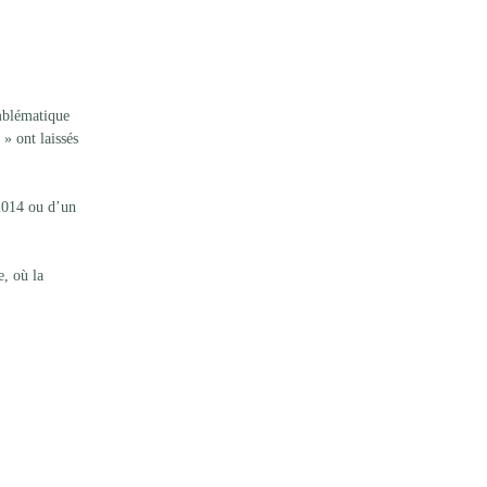
emblématique 
» ont laissés 
2014 ou d’un 
, où la 