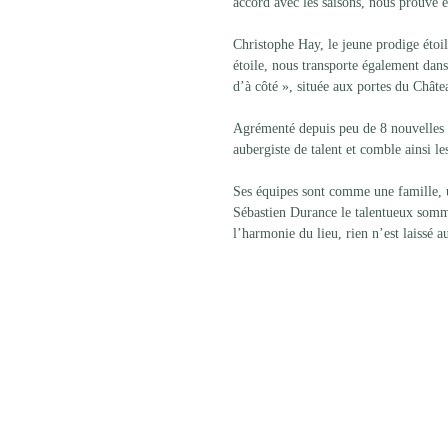
accord avec les saisons, nous prouve e
Christophe Hay, le jeune prodige éto
étoile, nous transporte également dans
d’à côté », située aux portes du Chât
Agrémenté depuis peu de 8 nouvelles 
aubergiste de talent et comble ainsi le
Ses équipes sont comme une famille, u
Sébastien Durance le talentueux somme
l’harmonie du lieu, rien n’est laissé a