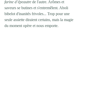
farine d’épeautre
 de l'autre. Arômes et 
saveurs se butines et s'entremêlent. Aboli 
bibelot d'inanités frivoles... Trop pour une 
seule assiette diraient certains, mais la magie 
du moment opère et nous emporte.
En dessert, nous sortons de notre thématique 
avec un muscat de macération « Neuweg » 
2018 du 
Domaine Rémy & Vincent Gross
, 
à Gueberschwhir. Entre douceur et 
amertume, le vin se suffit à lui-même, tout 
sucre risquant de venir détruire son 
équilibre. La macération pelliculaire, une 
tendance marquée du renouveau alsacien 
sur les blancs par ailleurs...
Ainsi se finit ce voyage alsacien autour 
d'une table comme on aimerait en voir plus. 
Une table ancrée dans son territoire et la 