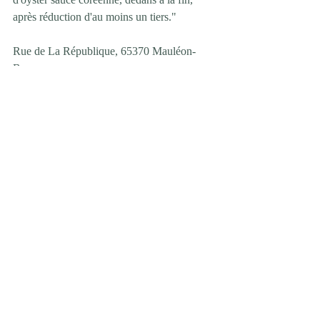
après réduction d'au moins un tiers."
Rue de La République, 65370 Mauléon-
Barousse
Tel : 06 77 82 53 81
Mots-clés :
Gastronomie
Lieux
Restaurants
Hautes-Pyrénées
Posts similaires
Voir tout