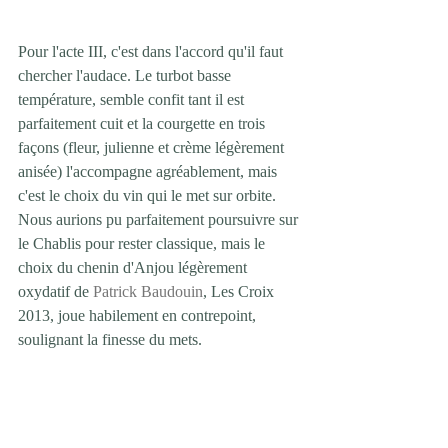
Pour l'acte III, c'est dans l'accord qu'il faut 
chercher l'audace. Le turbot basse 
température, semble confit tant il est 
parfaitement cuit et la courgette en trois 
façons (fleur, julienne et crème légèrement 
anisée) l'accompagne agréablement, mais 
c'est le choix du vin qui le met sur orbite. 
Nous aurions pu parfaitement poursuivre sur 
le Chablis pour rester classique, mais le 
choix du chenin d'Anjou légèrement 
oxydatif de 
Patrick Baudouin
, Les Croix 
2013, joue habilement en contrepoint, 
soulignant la finesse du mets. 
J'aurais pu vous parler aussi de la détonante 
association framboise/betterave qu'Aurélien 
Helfrich a choisi pour sa tartelette, servie 