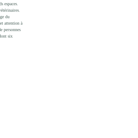
ds espaces. 
étérinaires. 
age du 
t attention à 
de personnes 
dont six 