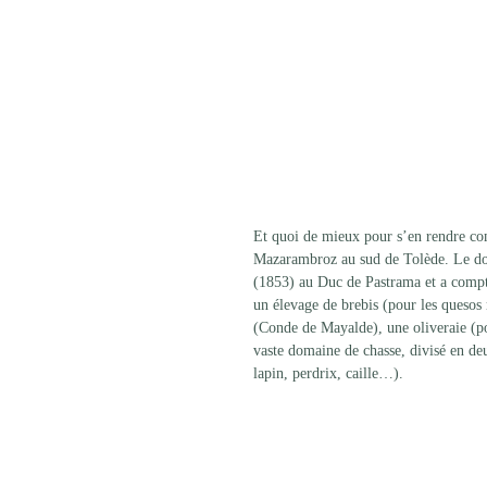
Et quoi de mieux pour s’en rendre co
Mazarambroz au sud de Tolède. Le doma
(1853) au Duc de Pastrama et a compté
un élevage de brebis (pour les quesos
(Conde de Mayalde), une oliveraie (pou
vaste domaine de chasse, divisé en deux
lapin, perdrix, caille…).