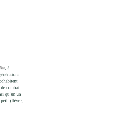
ñar
, à 
générations 
cohabitent 
x de combat 
nsi qu’un un 
petit (lièvre, 