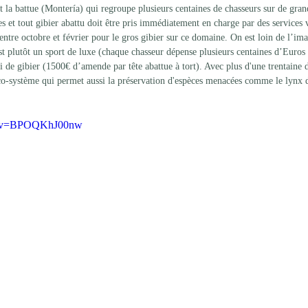
 la battue (Montería) qui regroupe plusieurs centaines de chasseurs sur de gran
 et tout gibier abattu doit être pris immédiatement en charge par des services v
ntre octobre et février pour le gros gibier sur ce domaine. On est loin de l’im
st plutôt un sport de luxe (chaque chasseur dépense plusieurs centaines d’Euros e
i de gibier (1500€ d’amende par tête abattue à tort). Avec plus d'une trentaine 
n éco-système qui permet aussi la préservation d'espèces menacées comme le lynx 
.
ch?v=BPOQKhJ00nw