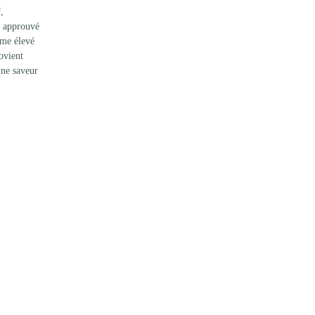
, 
, approuvé 
ême élevé 
ovient 
une saveur 