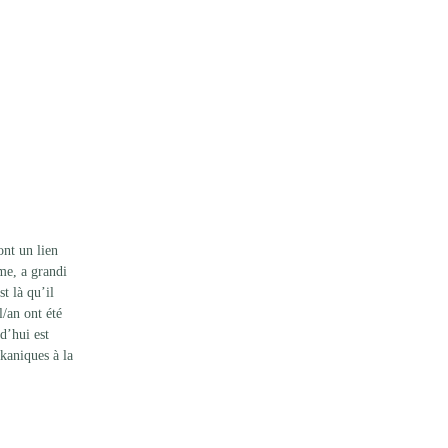
ont un lien 
me, a grandi 
t là qu’il 
/an ont été 
d’hui est 
kaniques à la 