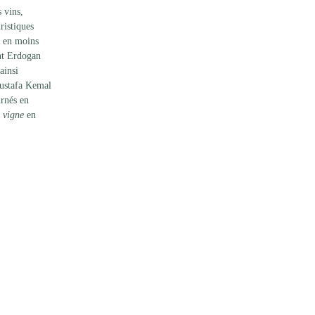
 vins, 
ristiques 
 en moins 
ent Erdogan 
ainsi 
Mustafa Kemal 
rnés en 
 vigne
 en 