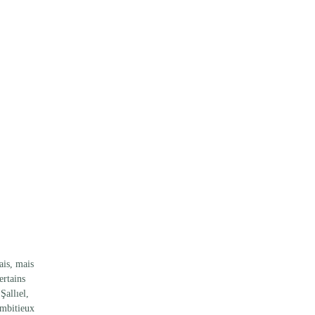
is, mais 
ertains 
allıel, 
ambitieux 