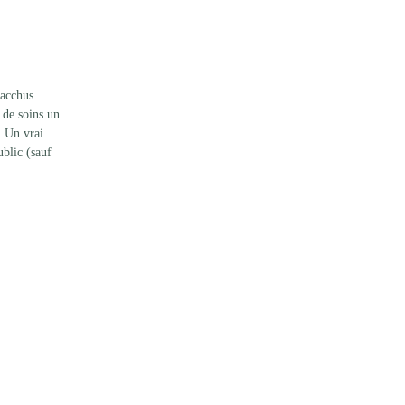
Bacchus.
 de soins un 
. Un vrai 
ublic (sauf 