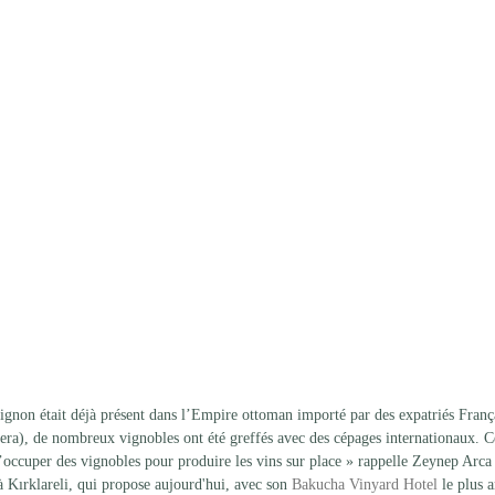
non était déjà présent dans l’Empire ottoman importé par des expatriés França
oxera), de nombreux vignobles ont été greffés avec des cépages internationaux. C
occuper des vignobles pour produire les vins sur place » rappelle Zeynep Arca Ş
 à Kırklareli, qui propose aujourd'hui, avec son 
Bakucha Vinyard Hotel
 le plus 