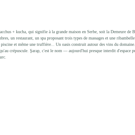
acchus + kucha, qui signifie à la grande maison en Serbe, soit la Demeure de 
bres, un restaurant, un spa proposant trois types de massages et une ribambelle
iscine et même une truffière... Un oasis construit autour des vins du domaine
usqu'au crépuscule. Şarap, c'est le nom — aujourd'hui presque interdit d'espace p
urc.