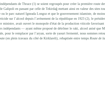
ndépendants de Thrace (1) se soient regroupés pour créer la première route des
 de Galipoli en passant par celle de Tekirdağ mettant ainsi en valeur des sites tou
u le parc naturel Igneada Longoz et que le gouvernement islamiste, de moins
berticide sur l’alcool depuis l’avènement de la république en 1923 (2), le présid
ministre, avait ouvert le monopole d'état de la production viticole favorisant 
rs indépendants — ayant même proposé de détrôner le raki, alcool anisé que 
nale, pour le remplacer par l’aryan, sorte de yaourt fermenté, nous sommes retou
oute (en plein travaux du côté de Kirklareli), rebaptisée entre temps 
Route de la