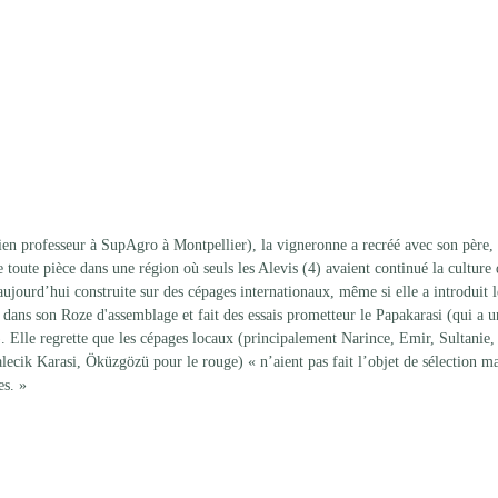
en professeur à SupAgro à Montpellier), la vigneronne a recréé avec son père, i
toute pièce dans une région où seuls les Alevis (4) avaient continué la culture 
ujourd’hui construite sur des cépages internationaux, même si elle a introduit 
ans son Roze d'assemblage et fait des essais prometteur le Papakarasi (qui a un
). Elle regrette que les cépages locaux (principalement Narince, Emir, Sultanie
ecik Karasi, Öküzgözü pour le rouge) « n’aient pas fait l’objet de sélection ma
es. » 