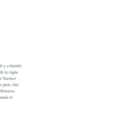
l y a bientôt 
de la vigne 
le Narince 
 petit côté 
, Bornova 
ssale et 