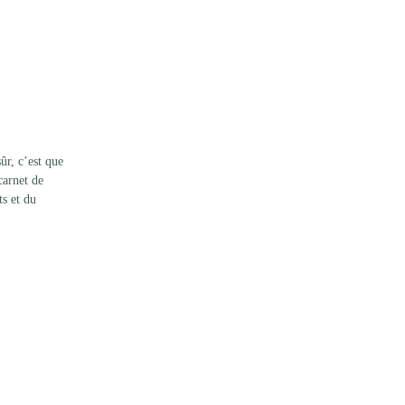
r, c’est que 
carnet de 
s et du 