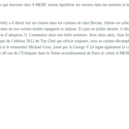
es qui œuvrent chez A MERE savent équilibrer les saveurs dans les assiettes et l
sil) a d’abord fait ses classes dans les cuisines de chez Bocuse, Alleno ou cell
mie de nos voisins étoilés espagnols et italiens. Et puis en juillet dernier, il dé
atrie d’adoption ?). Commence alors une belle aventure. Avec deux amis, Juan Ar
ué de l’édition 2012 de Top Chef qui officie toujours, avec sa cuisine décompl
) et le sommelier Mickael Grou, passé par le George V (il signe également la car
le 49 rue de l’Echiquier dans le Xème arrondissement de Paris et créent A MER