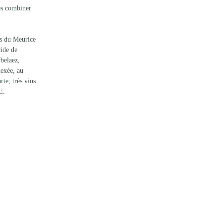
es combiner 
es du Meurice 
cide de 
belaez, 
exée, au 
te, très vins 
E. 