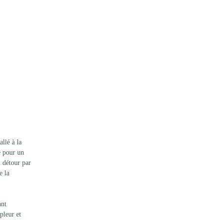
llé à la 
e pour un 
n détour par 
e la 
ant 
pleur et 