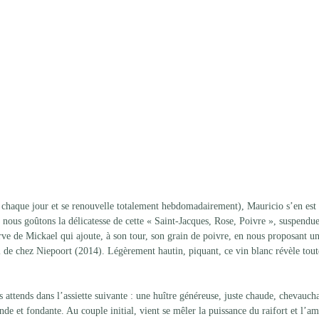
 chaque jour et se renouvelle totalement hebdomadairement), Mauricio s’en est a
ue nous goûtons la délicatesse de cette « Saint-Jacques, Rose, Poivre », suspendu
erve de Mickael qui ajoute, à son tour, son grain de poivre, en nous proposant u
 de chez Niepoort (2014). Légèrement hautin, piquant, ce vin blanc révèle tout
s attends dans l’assiette suivante : une huître généreuse, juste chaude, chevauch
de et fondante. Au couple initial, vient se mêler la puissance du raifort et l’am