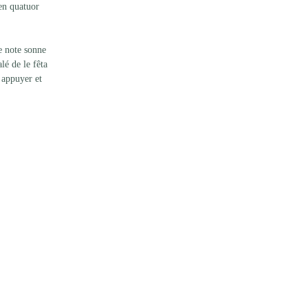
en quatuor 
e note sonne 
lé de le fêta 
 appuyer et 