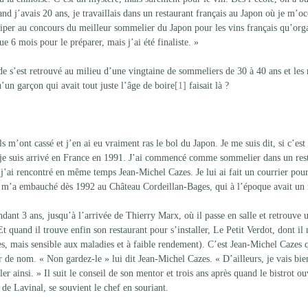
and j’avais 20 ans, je travaillais dans un restaurant français au Japon où je m’o
ticiper au concours du meilleur sommelier du Japon pour les vins français qu’orga
 6 mois pour le préparer, mais j’ai été finaliste. »
de s’est retrouvé au milieu d’une vingtaine de sommeliers de 30 à 40 ans et les
n garçon qui avait tout juste l’âge de boire
[1]
 faisait là ?
ils m’ont cassé et j’en ai eu vraiment ras le bol du Japon. Je me suis dit, si c’es
et je suis arrivé en France en 1991. J’ai commencé comme sommelier dans un res
j’ai rencontré en même temps Jean-Michel Cazes. Je lui ai fait un courrier pour
 il m’a embauché dès 1992 au Château Cordeillan-Bages, qui à l’époque avait un 
ant 3 ans, jusqu’à l’arrivée de Thierry Marx, où il passe en salle et retrouve 
t quand il trouve enfin son restaurant pour s’installer, Le Petit Verdot, dont il
s, mais sensible aux maladies et à faible rendement). C’est Jean-Michel Cazes q
r de nom. « Non gardez-le » lui dit Jean-Michel Cazes. « D’ailleurs, je vais bie
ler ainsi. » Il suit le conseil de son mentor et trois ans après quand le bistrot ou
 de Lavinal, se souvient le chef en souriant.