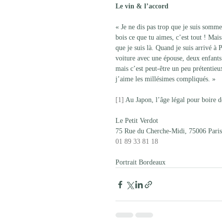
Le vin & l’accord
« Je ne dis pas trop que je suis somme
bois ce que tu aimes, c’est tout ! Mai
que je suis là. Quand je suis arrivé à P
voiture avec une épouse, deux enfants
mais c’est peut-être un peu prétentieu
j’aime les millésimes compliqués. »
[1]
 Au Japon, l’âge légal pour boire d
Le Petit Verdot
75 Rue du Cherche-Midi, 75006 Paris
01 89 33 81 18
Portrait Bordeaux