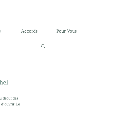
T
s
Accords
Pour Vous
hel
au début des 
 d’ouvrir Le 