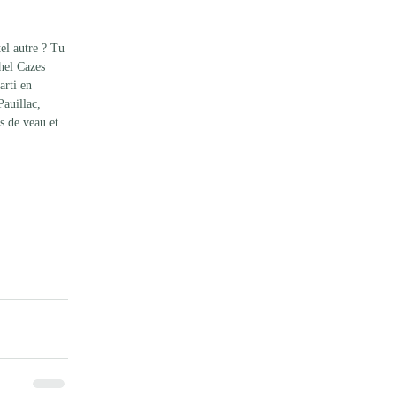
el autre ? Tu 
hel Cazes 
arti en 
auillac, 
s de veau et 