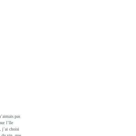
n’aimais pas 
ur l’île 
 j’ai choisi 
u du vin, que 