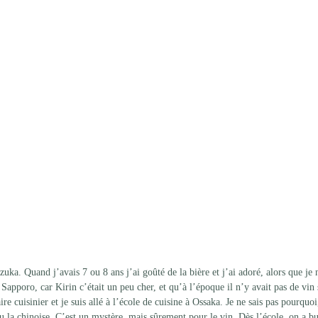
uka. Quand j’avais 7 ou 8 ans j’ai goûté de la bière et j’ai adoré, alors que je 
apporo, car Kirin c’était un peu cher, et qu’à l’époque il n’y avait pas de vin s
e cuisinier et je suis allé à l’école de cuisine à Ossaka. Je ne sais pas pourquoi,
 ou la chinoise. C’est un mystère, mais sûrement pour le vin. Dès l’école, on a b