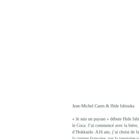
Jean-Michel Cazes & Hide Ishisuka
« Je suis un paysan » débute Hide Ishiz
le Coca. J’ai commencé avec la bière, S
d’Hokkaido. A16 ans, j’ai choisi de fair
la cuisine française, pas la japonaise