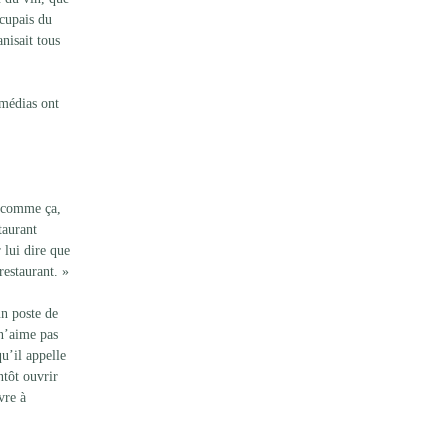
ccupais du 
nisait tous 
 médias ont 
t comme ça, 
taurant 
 lui dire que 
restaurant. »
un poste de 
 n’aime pas 
u’il appelle 
ntôt ouvrir 
vre à 