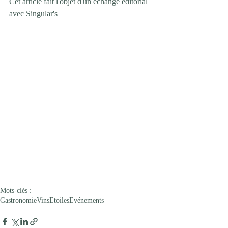
Cet article fait l'objet d'un échange éditorial 
avec Singular's
Mots-clés :
Gastronomie
Vins
Etoiles
Evénements