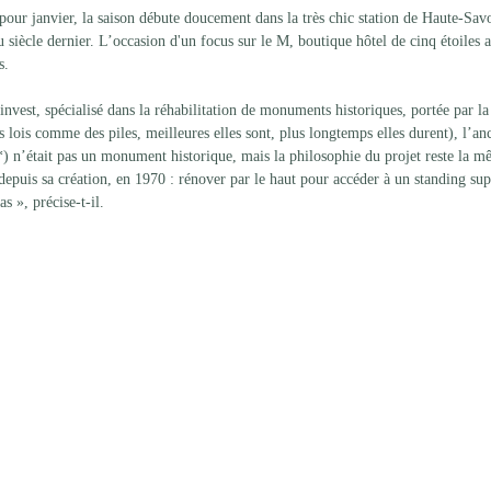
pour janvier, la saison débute doucement dans la très chic station de Haute-Sav
u siècle dernier. L’occasion d'un focus sur le M, boutique hôtel de cinq étoiles 
s. 
vest, spécialisé dans la réhabilitation de monuments historiques, portée par la
lois comme des piles, meilleures elles sont, plus longtemps elles durent), l’anc
) n’était pas un monument historique, mais la philosophie du projet reste la 
epuis sa création, en 1970 : rénover par le haut pour accéder à un standing sup
s », précise-t-il. 