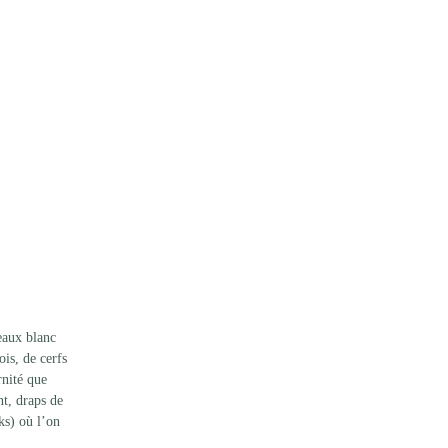
eaux blanc 
is, de cerfs 
rnité que 
t, draps de 
ks) où l’on 
 