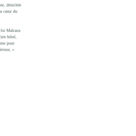
oie, dénichée 
au cœur du 
 loi Malraux 
ien hôtel, 
même pour 
érieur, « 