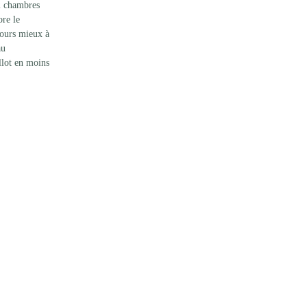
42 chambres 
re le 
jours mieux à 
au 
llot en moins 