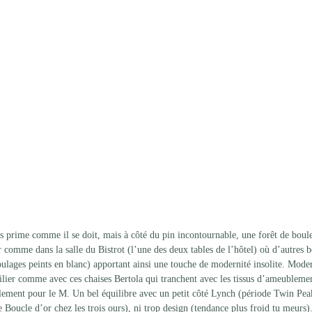
is prime comme il se doit, mais à côté du pin incontournable, une forêt de boul
omme dans la salle du Bistrot (l’une des deux tables de l’hôtel) où d’autres bo
moulages peints en blanc) apportant ainsi une touche de modernité insolite. Mode
ilier comme avec ces chaises Bertola qui tranchent avec les tissus d’ameublemen
ialement pour le M. Un bel équilibre avec un petit côté Lynch (période Twin Pea
e Boucle d’or chez les trois ours), ni trop design (tendance plus froid tu meurs).